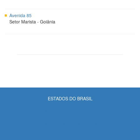
Avenida 85
Setor Marista
-
Goiânia
ESTADOS DO BRASIL
AC
AL
AM
AP
BA
CE
DF
ES
GO
MA
MG
MS
MT
PA
PB
PE
PI
PR
RJ
RN
RO