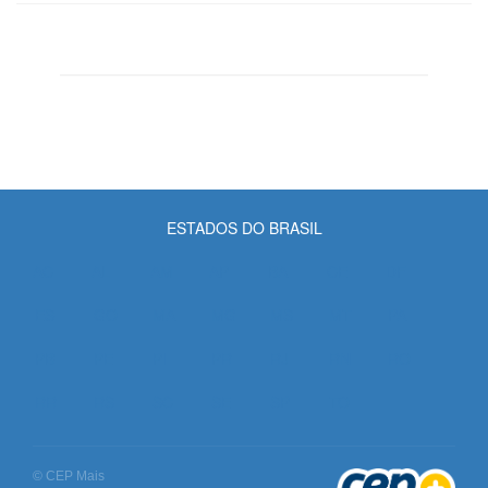
ESTADOS DO BRASIL
AC
AL
AM
AP
BA
CE
DF
ES
GO
MA
MG
MS
MT
PA
PB
PE
PI
PR
RJ
RN
RO
RR
RS
SC
SE
SP
TO
© CEP Mais