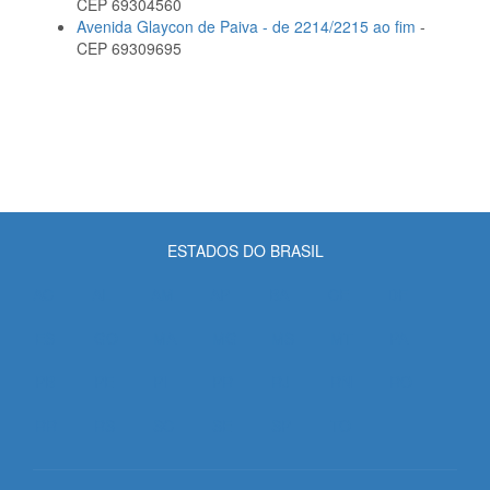
CEP 69304560
Avenida Glaycon de Paiva - de 2214/2215 ao fim
-
CEP 69309695
ESTADOS DO BRASIL
AC
AL
AM
AP
BA
CE
DF
ES
GO
MA
MG
MS
MT
PA
PB
PE
PI
PR
RJ
RN
RO
RR
RS
SC
SE
SP
TO