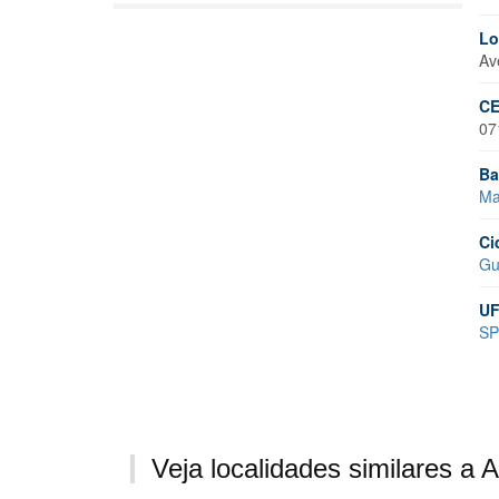
Lo
Av
CE
07
Ba
Ma
Ci
Gu
UF
SP
Veja localidades similares a 