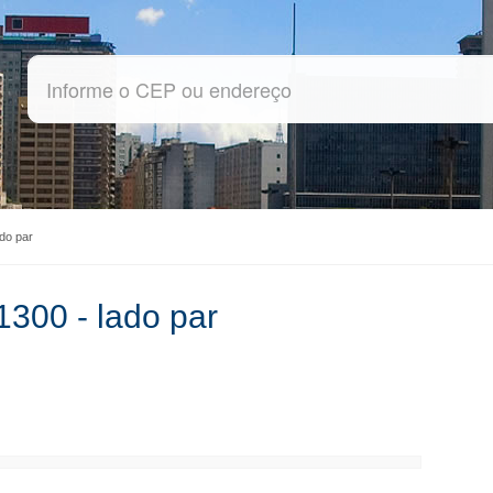
ado par
1300 - lado par